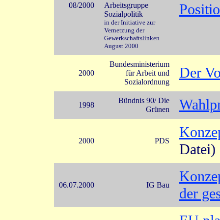
08/2000
Arbeitsgruppe
Positi
Sozialpolitik
in der Initiative zur
Vernetzung der
Gewerkschaftslinken
August 2000
Bundesministerium
Der Vo
2000
für Arbeit und
Sozialordnung
Bündnis 90/ Die
Wahlp
1998
Grünen
Konzep
2000
PDS
Datei)
Konzep
06.07.2000
IG Bau
der ge