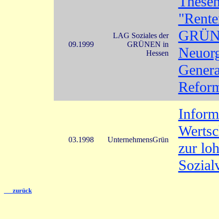
Thesen
"Rente
GRÜNE
LAG Soziales der
09.1999
GRÜNEN in
Neuorg
Hessen
Genera
Reform
Inform
Wertsc
03.1998
UnternehmensGrün
zur lo
Sozial
zurück