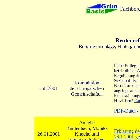
Fachbere
Rentenref
Reformvorschläge, Hintergrün
Liebe KollegInn
betrieblichen 
Regulierung de
Sozialpolitisch
Kommission
Betriebsrenten
Juli 2001
der Europäischen
angelegt werde
Gemeinschaften
Fremdwährungen
Herzl. Gruß
Dan
PDF-Datei -
Annelie
Buntenbach, Monika
Erklärung de
26.01.2001
Knoche und
26.1.2001 g
Irmingard Schewe-