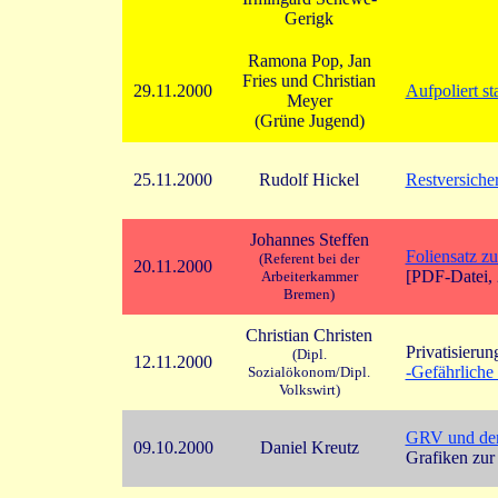
Gerigk
Ramona Pop, Jan
Fries und Christian
29.11.2000
Aufpoliert sta
Meyer
(Grüne Jugend)
25.11.2000
Rudolf Hickel
Restversi
Johannes Steffen
Foliensatz z
(Referent bei der
20.11.2000
[PDF-Datei,
Arbeiterkammer
Bremen)
Christian Christen
Privatisierun
(Dipl.
12.11.2000
-Gefährliche
Sozialökonom/Dipl.
Volkswirt)
GRV und dem
09.10.2000
Daniel Kreutz
Grafiken zur 