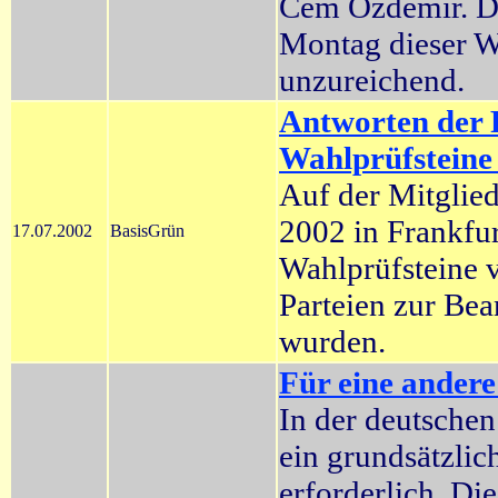
Cem Özdemir. D
Montag dieser Wo
unzureichend.
Antworten der P
Wahlprüfsteine
Auf der Mitglie
2002 in Frankfu
17.07.2002
BasisGrün
Wahlprüfsteine v
Parteien zur Be
wurden.
Für eine andere
In der deutschen 
ein grundsätzli
erforderlich. Di