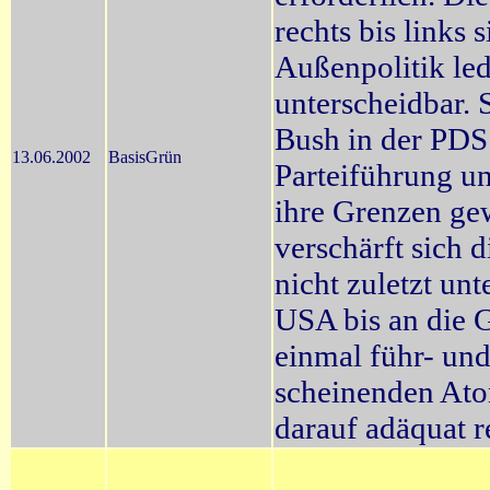
rechts bis links 
Außenpolitik le
unterscheidbar. 
Bush in der PDS
13.06.2002
BasisGrün
Parteiführung un
ihre Grenzen gew
verschärft sich d
nicht zuletzt un
USA bis an die G
einmal führ- un
scheinenden Ato
darauf adäquat r