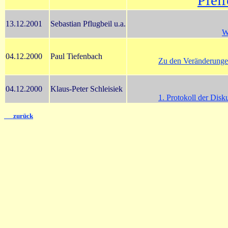
Pfei
13.12.2001
Sebastian Pflugbeil u.a.
W
04.12.2000
Paul Tiefenbach
Zu den Veränderunge
04.12.2000
Klaus-Peter Schleisiek
1. Protokoll der Disk
zurück