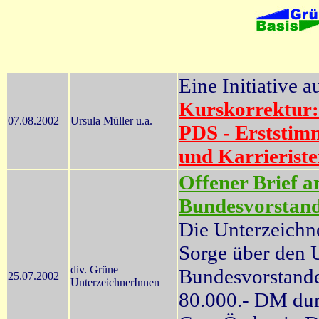
Eine Initiative 
Kurskorrektur:
07.08.2002
Ursula Müller u.a.
PDS - Erststim
und Karrierist
Offener Brief a
Bundesvorstand
Die Unterzeichne
Sorge über den
div. Grüne
Bundesvorstande
25.07.2002
UnterzeichnerInnen
80.000.- DM dur