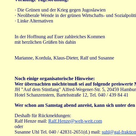
· Die Grünen und der Krieg gegen Jugoslawien
· Neoliberale Wende in der grünen Wirtschafts- und Sozialpolit
· Linke Alternativen
In der Hoffnung auf Euer zahlreiches Kommen
mit herzlichen Grüßen bis dahin
Marianne, Kordula, Klaus-Dieter, Ralf und Susanne
Noch einige organisatorische Hinweise:
Wer übernachten möchte/muß sei auf folgende preiswerte 
JH "Auf dem Stintfang" Alfred-Wegener-Str. 5, 20459 Hamburg
Hotel Schanzenstern, Bartelsstraße 12, Tel. 040 / 439 84 41
Wer schon am Samstag abend anreist, kann sich unter den
Deshalb für Rückmeldungen:
Ralf Henze mail:
Ralf.Henze@welt-weit.com
oder
Susanne Uhl Tel. 040 / 42831-2651(d.) mail:
suhl@gal-fraktio