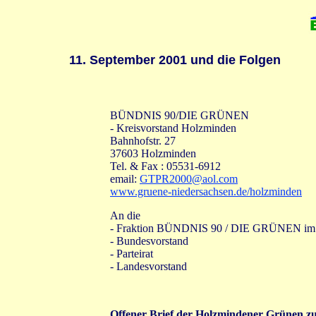
11. September 2001 und die Folgen
BÜNDNIS 90/DIE GRÜNEN
- Kreisvorstand Holzminden
Bahnhofstr. 27
37603 Holzminden
Tel. & Fax : 05531-6912
email:
GTPR2000@aol.com
www.gruene-niedersachsen.de/holzminden
An die
- Fraktion BÜNDNIS 90 / DIE GRÜNEN im
- Bundesvorstand
- Parteirat
- Landesvorstand
Offener Brief der Holzmindener Grünen zum