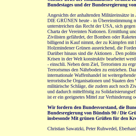
Bundestages und der Bundesregierung von
Angesichts der anhaltenden Militäreinsätze 
DIE GRÜNEN heute - in Übereinstimmung mit 
unterstreichen das Recht der USA, sich gegen t
Charta der Vereinten Nationen. Ermittlung und 
Zivilisten gefährdet, der Bomben oder Rakete
billigend in Kauf nimmt, der zu Kämpfen mit 
Holzmindener Grünen ausreichend, die Forderu
Darüber hinaus sind die Aktionen . Den polit
Krisen in der Welt konstruktiv bearbeitet we
- einschli. Neben dem Ziel, Terroristen zu er
Terrorismus den Nährboden zu entziehen. Daz
internationale Waffenhandel ist weitergehen
terroristische Organisationen und Staaten de
militärische Schläge, die zudem auch noch Ziv
und dadurch mittelfristig zu Solidarisierungse
ist er ein geeignetes Mittel zur Verhinderun
Wir fordern den Bundesvorstand, die Bund
Bundesregierung von Bündnis 90 / Die Grün
insbesonde Mit grünen Grüßen für den Kr
Christian Sawatzki, Peter Ruhwedel, Eberha