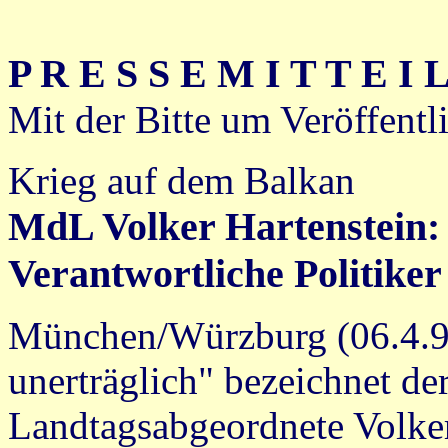
P R E S S E M I T T E I 
Mit der Bitte um Veröffent
Krieg auf dem Balkan
MdL Volker Hartenstein:
Verantwortliche Politiker
München/Würzburg (06.4.99)
unerträglich" bezeichnet de
Landtagsabgeordnete Volker