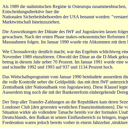
Als 1989 die stalinistischen Regime in Osteuropa zusammenbrachen, 
Entscheidungsdirektive fuer die
Nationalen Sicherheitsbehoerden der USA benannt worden: "verstaerkt
Marktwirtschaft hineinzuziehen.
Die Auswirkungen der Diktate des IWF auf Jugoslawien lassen folgen
gewachsen. Nach der ersten Phase makro-oekonomischer Reformen fiel 
Massnahmen folgen. Im Januar 1990 wurde ein Abkommen mit dem IWF
Wie Chossudovsky deutlich macht, war das Ergebnis schlichtweg ein
November 1989 einzufrieren. Obwohl der Dinar an die D-Mark gekoppel
betrug in diesem Jahr ueber 70 Prozent. Im Januar 1991 wurde eine we
und schnellte 1992 und 1993 auf 937 und 1134 Prozent hoch.
Das Wirtschaftsprogramm vom Januar 1990 beinhaltete ausserdem die vo
die volle Kontrolle ueber die Geldpolitik: das mit dem IWF unterze
Zentralbank (der Nationalbank von Jugoslawien). Diese Klausel legte
Ausserdem trug noch die mit der Bankenreform einhergehende Deregu
Der Stop aller Transfer-Zahlungen an die Republiken kam deren Sez
Londoner Club [den groessten westlichen Finanzinstitutionen]. Die vo
Situation wirkte als vollendete Tatsache bereits vor der formalen U
Deutschlands, den Balkan in seinen Einflussbereich zu bringen, trug
Foederation waren jedoch bereits vorher in einem Jahrzehnt ,struktur