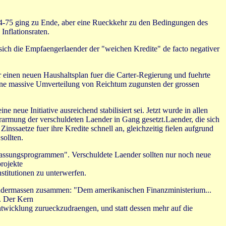
974-75 ging zu Ende, aber eine Rueckkehr zu den Bedingungen des
Inflationsraten.
n sich die Empfaengerlaender der "weichen Kredite" de facto negativer
einen neuen Haushaltsplan fuer die Carter-Regierung und fuehrte
 eine massive Umverteilung von Reichtum zugunsten der grossen
 neue Initiative ausreichend stabilisiert sei. Jetzt wurde in allen
erarmung der verschuldeten Laender in Gang gesetzt.Laender, die sich
inssaetze fuer ihre Kredite schnell an, gleichzeitig fielen aufgrund
sollten.
npassungsprogrammen". Verschuldete Laender sollten nur noch neue
rojekte
titutionen zu unterwerfen.
lgendermassen zusammen: "Dem amerikanischen Finanzministerium...
. Der Kern
Entwicklung zurueckzudraengen, und statt dessen mehr auf die