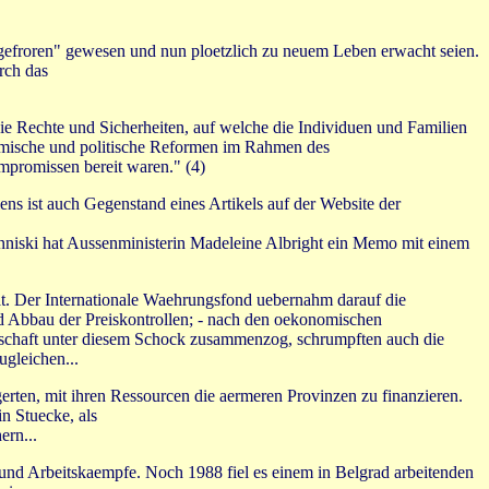
ngefroren" gewesen und nun ploetzlich zu neuem Leben erwacht seien.
rch das
ie Rechte und Sicherheiten, auf welche die Individuen und Familien
nomische und politische Reformen im Rahmen des
mpromissen bereit waren." (4)
 ist auch Gegenstand eines Artikels auf der Website der
anniski hat Aussenministerin Madeleine Albright ein Memo mit einem
at. Der Internationale Waehrungsfond uebernahm darauf die
nd Abbau der Preiskontrollen; - nach den oekonomischen
rtschaft unter diesem Schock zusammenzog, schrumpften auch die
gleichen...
erten, mit ihren Ressourcen die aermeren Provinzen zu finanzieren.
n Stuecke, als
ern...
 und Arbeitskaempfe. Noch 1988 fiel es einem in Belgrad arbeitenden