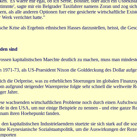
n. 'Es waere mir egal, ob ich Serbe, Bosnier, oder auch ein Usbekista
stimmte', sagte mir ein Belgrader Taxifahrer namens Zoran und zog s
n, als alle anderen Optionen fuer eine gesicherte wirtschaftliche Exist
 Werk verrichtet hatte."
che Krise als Ergebnis ethnischen Hasses darzustellen, heisst, die Ge
den sind
grossen kapitalistischen Maechte deutlich zu machen, muss man minde
1971-73, als US-Praesident Nixon die Golddeckung des Dollar aufgeh
sich die Oelpreise, was zu erheblichen Stoerungen im globalen Finanzs
 aufgrund steigender Warenpreise folgte sehr schnell die weltweite R
ger Jahre.
iese wachsenden wirtschaftlichen Probleme noch durch einen Aufschwun
e in den USA, um nur einige Beispiele zu nennen - und eine ganze Rei
ietnam ihren Hoehepunkt fanden.
 den kapitalistischen Industrielaendern stuetzte sie sich stark auf die 
 eine Keynesianische Sozialstaatspolitik, um die Auswirkungen der Reze
limporten