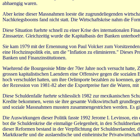
abhaengig waren.
Aber keine dieser Massnahmen loeste die zugrundeliegenden wirtscha
Nachkriegsbooms fand nicht statt. Die Wirtschaftskrise nahm die Form e
Diese Situation fuehrte schnell zu einer Krise des internationalen Fi
Zinssaetze. Gleichzeitig wurde die Kapitalbasis der Banken unterhoe
Sie kam 1979 mit der Ernennung von Paul Volcker zum Vorsitzenden d
eine Hochzinspolitik ein, um die "Inflation zu eliminieren." Dieses
Banken und Finanzinstitutionen.
Waehrend die Bourgeoisie Mitte der 70er Jahre noch versucht hatte, Zei
grossen kapitalistischen Laendern eine Offensive gegen die sozialen
hoch verschuldet hatten, um ihre Oelimporte bezahlen zu koennen, gerie
der Rezession von 1981-82 aber die Exportpreise fuer die Waren, mit
Diese Schuldenfalle fuehrte schliesslich 1982 zur mexikanischen Sc
Kredite bekommen, wenn sie ihre gesamte Volkswirtschaft grundlegen
und soziale Massnahmen mussten zusammengestrichen werden. Es ging
Die Auswirkungen dieser Politik fasste 1992 Jerome I. Levinson, ei
bot die Schuldenkrise die einmalige Gelegenheit, in den Schuldnerl
dieser Reformen bestand in der Verpflichtung der Schuldnerlaender, d
Marktkraefte und die auslaendische und einheimische Privatwirtschaft 