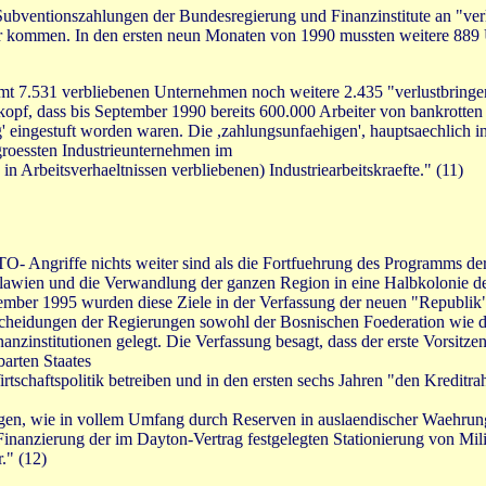
Subventionszahlungen der Bundesregierung und Finanzinstitute an "v
rter kommen. In den ersten neun Monaten von 1990 mussten weitere 88
amt 7.531 verbliebenen Unternehmen noch weitere 2.435 "verlustbringen
pf, dass bis September 1990 bereits 600.000 Arbeiter von bankrotten
ig' eingestuft worden waren. Die ,zahlungsunfaehigen', hauptsaechlich 
groessten Industrieunternehmen im
 Arbeitsverhaeltnissen verbliebenen) Industriearbeitskraefte." (11)
TO- Angriffe nichts weiter sind als die Fortfuehrung des Programms der 
slawien und die Verwandlung der ganzen Region in eine Halbkolonie der
mber 1995 wurden diese Ziele in der Verfassung der neuen "Republik"
heidungen der Regierungen sowohl der Bosnischen Foederation wie de
Finanzinstitutionen gelegt. Die Verfassung besagt, dass der erste Vor
arten Staates
rtschaftspolitik betreiben und in den ersten sechs Jahren "den Kredit
ingen, wie in vollem Umfang durch Reserven in auslaendischer Waehrung 
inanzierung der im Dayton-Vertrag festgelegten Stationierung von Mili
." (12)