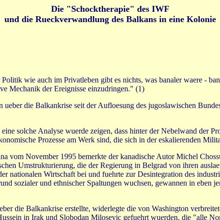
Die "Schocktherapie" des IWF
und die Rueckverwandlung des Balkans in eine Kolonie
litik wie auch im Privatleben gibt es nichts, was banaler waere - bana
tive Mechanik der Ereignisse einzudringen." (1)
ueber die Balkankrise seit der Aufloesung des jugoslawischen Bundess
enn eine solche Analyse wuerde zeigen, dass hinter der Nebelwand der 
nomische Prozesse am Werk sind, die sich in der eskalierenden Milita
na vom November 1995 bemerkte der kanadische Autor Michel Chossu
en Umstrukturierung, die der Regierung in Belgrad von ihren ausla
er nationalen Wirtschaft bei und fuehrte zur Desintegration des industr
rund sozialer und ethnischer Spaltungen wuchsen, gewannen in eben jen
ber die Balkankrise erstellte, widerlegte die von Washington verbreite
ssein in Irak und Slobodan Milosevic gefuehrt wuerden, die "alle Nor