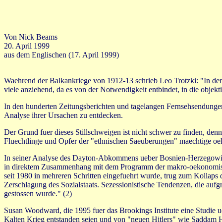
Von Nick Beams
20. April 1999
aus dem Englischen (17. April 1999)
Waehrend der Balkankriege von 1912-13 schrieb Leo Trotzki: "In der Po
viele anziehend, da es von der Notwendigkeit entbindet, in die objek
In den hunderten Zeitungsberichten und tagelangen Fernsehsendungen 
Analyse ihrer Ursachen zu entdecken.
Der Grund fuer dieses Stillschweigen ist nicht schwer zu finden, d
Fluechtlinge und Opfer der "ethnischen Saeuberungen" maechtige oeko
In seiner Analyse des Dayton-Abkommens ueber Bosnien-Herzegowi
in direktem Zusammenhang mit dem Programm der makro-oekonomisch
seit 1980 in mehreren Schritten eingefuehrt wurde, trug zum Kollaps d
Zerschlagung des Sozialstaats. Sezessionistische Tendenzen, die aufg
gestossen wurde." (2)
Susan Woodward, die 1995 fuer das Brookings Institute eine Studie ue
Kalten Krieg entstanden seien und von "neuen Hitlers" wie Saddam Hu