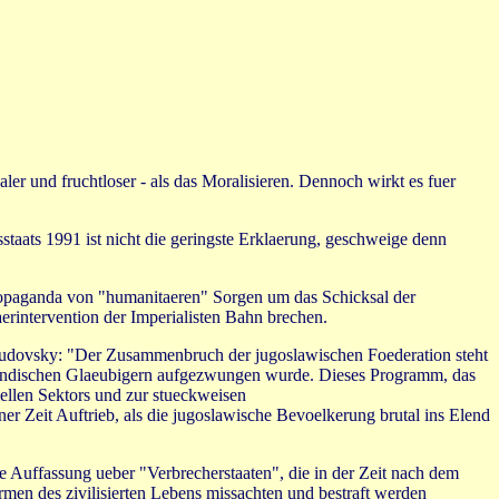
ler und fruchtloser - als das Moralisieren. Dennoch wirkt es fuer
taats 1991 ist nicht die geringste Erklaerung, geschweige denn
Propaganda von "humanitaeren" Sorgen um das Schicksal der
erintervention der Imperialisten Bahn brechen.
dovsky: "Der Zusammenbruch der jugoslawischen Foederation steht
endischen Glaeubigern aufgezwungen wurde. Dieses Programm, das
iellen Sektors und zur stueckweisen
er Zeit Auftrieb, als die jugoslawische Bevoelkerung brutal ins Elend
te Auffassung ueber "Verbrecherstaaten", die in der Zeit nach dem
men des zivilisierten Lebens missachten und bestraft werden