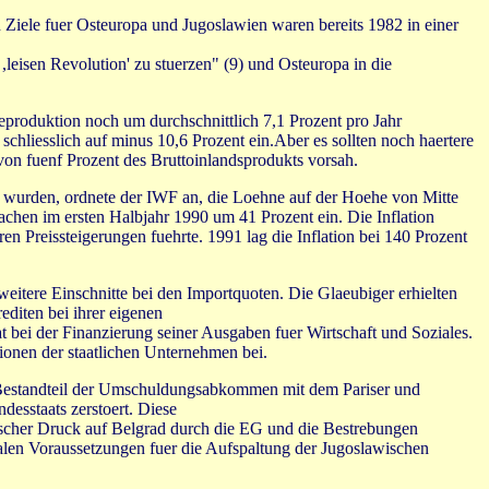
Ziele fuer Osteuropa und Jugoslawien waren bereits 1982 in einer
eisen Revolution' zu stuerzen" (9) und Osteuropa in die
produktion noch um durchschnittlich 7,1 Prozent pro Jahr
hliesslich auf minus 10,6 Prozent ein.Aber es sollten noch haertere
 fuenf Prozent des Bruttoinlandsprodukts vorsah.
 wurden, ordnete der IWF an, die Loehne auf der Hoehe von Mitte
chen im ersten Halbjahr 1990 um 41 Prozent ein. Die Inflation
n Preissteigerungen fuehrte. 1991 lag die Inflation bei 140 Prozent
eitere Einschnitte bei den Importquoten. Die Glaeubiger erhielten
diten bei ihrer eigenen
 bei der Finanzierung seiner Ausgaben fuer Wirtschaft und Soziales.
onen der staatlichen Unternehmen bei.
h Bestandteil der Umschuldungsabkommen mit dem Pariser und
desstaats zerstoert. Diese
tischer Druck auf Belgrad durch die EG und die Bestrebungen
ialen Voraussetzungen fuer die Aufspaltung der Jugoslawischen