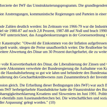
forcierte der IWF das Umstrukturierungsprogramm. Die grundlegenden 
e Anstrengungen, kommunistische Regierungen und Parteien in einer ,l
de Zahlen deutlich werden: Im Zeitraum von 1966-79 war die Industrie
sie 1980-87 auf noch 2,8 Prozent, 1987-88 auf Null und brach 1990 sc
 unterzeichnet, das Ausgabenkuerzungen in der Groessenordnung von
e Katastrophe: "Obwohl die Einkommen von der Inflation aufgefressen
t wurde, stiegen die Preise unaufhoerlich weiter. Die Realloehne bra
itere Abwertung des Dinar um 30 Prozent durchgefuehrt, die zu weitere
lle Konvertierbarkeit des Dinar, die Liberalisierung der Zinsen und w
ichnete Abkommen verwehrte der Bundesregierung die Aufnahme von Kre
 die Haushaltsfuehrung so gut wie lahm und behinderte den Bundesstaat
lierung des Geschaeftskreditwesens zum Zusammenbruch der Investiti
ession gleich. Die Erfuellung dieser Bedingungen (des IWF) war auc
m IWF herbeigefuehrte Haushaltskrise hatte die Finanzstruktur des Bun
nabhaengigkeitserklaerung Kroatiens und Sloweniens im Juni 1991. Poli
en ebenfalls zum Auseinanderbrechen bei. Die wirtschaftlichen und soz
eller Anpassung' gelegt worden." (10)