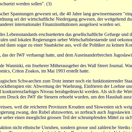
huetzt werden sollen". (3)
nischer Spannungen gewesen sei, die 40 Jahre lang gewissermassen "ei
dnung sei der wirtschaftliche Niedergang gewesen, der weitgehend du
erer internationaler Finanzinstitutionen ausgeloest worden sei.
es Lebensstandards erschuetterten das gesellschaftliche Gefuege und d
entralen und lokalen Regierungen ueber Wirtschaftsbestaende und oeko
dann sogar zu einer Staatskrise aus, weil die Politiker zu keinen Ko
s der IWF verhaengt hatte, und dem Auseinanderbrechen Jugoslawiens
de Wanniski, ein frueherer Mitherausgeber des Wall Street Journal. W
ics, Criton Zoakos, im Mai 1993 erstellt hatte.
 tragischen Schwaechen zum Trotz immer noch ein funktionierender Sta
Schocktherapien ein: Abwertung der Waehrung, Einfrieren der Loehne u
al konkurrenzfaehiges Niveau herabgedrueckt werden. Als sich die Wi
 dem Druck des IWF die Steuern erhoeht wurden, um den Haushalt auszu
reissen, weil die reicheren Provinzen Kroatien und Slowenien sich weig
ierung zwang, den Rubel abzuwerten, so zerbrach auch Jugoslawien i
e ueber einen moeglichst grossen Teil der schrumpfenden Mittel zu sich
eaktion nicht ethnische Unruhen, sondern grosse und zahlreiche Streiks