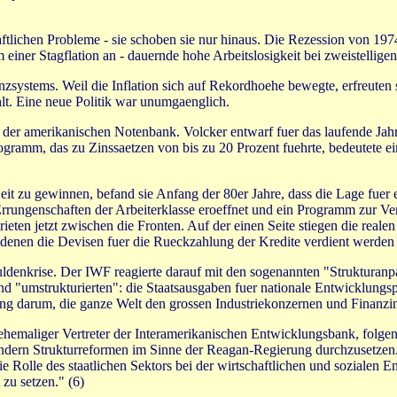
ftlichen Probleme - sie schoben sie nur hinaus. Die Rezession von 1
iner Stagflation an - dauernde hohe Arbeitslosigkeit bei zweistelligen 
nanzsystems. Weil die Inflation sich auf Rekordhoehe bewegte, erfreute
hlt. Eine neue Politik war unumgaenglich.
er amerikanischen Notenbank. Volcker entwarf fuer das laufende Jahr 
 Programm, das zu Zinssaetzen von bis zu 20 Prozent fuehrte, bedeutete
t zu gewinnen, befand sie Anfang der 80er Jahre, dass die Lage fuer eine
 Errungenschaften der Arbeiterklasse eroeffnet und ein Programm zur V
ten jetzt zwischen die Fronten. Auf der einen Seite stiegen die realen Z
 denen die Devisen fuer die Rueckzahlung der Kredite verdient werden 
huldenkrise. Der IWF reagierte darauf mit den sogenannten "Struktura
d "umstrukturierten": die Staatsausgaben fuer nationale Entwicklungsp
 darum, die ganze Welt den grossen Industriekonzernen und Finanzins
n ehemaliger Vertreter der Interamerikanischen Entwicklungsbank, fo
aendern Strukturreformen im Sinne der Reagan-Regierung durchzusetzen
ie Rolle des staatlichen Sektors bei der wirtschaftlichen und sozialen 
zu setzen." (6)