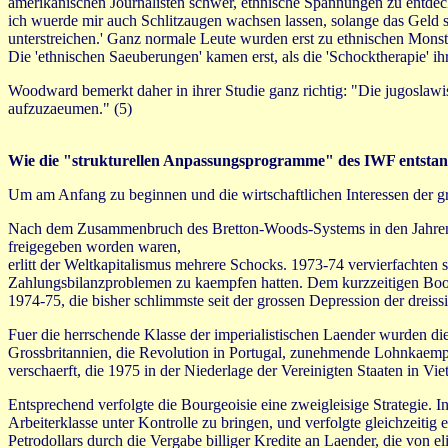
amerikanischen Journalisten schwer, ethnische Spannungen zu entdecke
ich wuerde mir auch Schlitzaugen wachsen lassen, solange das Geld 
unterstreichen.' Ganz normale Leute wurden erst zu ethnischen Monster
Die 'ethnischen Saeuberungen' kamen erst, als die 'Schocktherapie' ihr
Woodward bemerkt daher in ihrer Studie ganz richtig: "Die jugoslawis
aufzuzaeumen." (5)
Wie die "strukturellen Anpassungsprogramme" des IWF entstan
Um am Anfang zu beginnen und die wirtschaftlichen Interessen der 
Nach dem Zusammenbruch des Bretton-Woods-Systems in den Jahren 
freigegeben worden waren,
erlitt der Weltkapitalismus mehrere Schocks. 1973-74 vervierfachten 
Zahlungsbilanzproblemen zu kaempfen hatten. Dem kurzzeitigen Boom
1974-75, die bisher schlimmste seit der grossen Depression der dreissi
Fuer die herrschende Klasse der imperialistischen Laender wurden d
Grossbritannien, die Revolution in Portugal, zunehmende Lohnkaempf
verschaerft, die 1975 in der Niederlage der Vereinigten Staaten in V
Entsprechend verfolgte die Bourgeoisie eine zweigleisige Strategie. In
Arbeiterklasse unter Kontrolle zu bringen, und verfolgte gleichzeitig
Petrodollars durch die Vergabe billiger Kredite an Laender, die von e