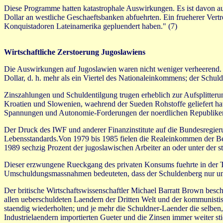
Diese Programme hatten katastrophale Auswirkungen. Es ist davon a
Dollar an westliche Geschaeftsbanken abfuehrten. Ein frueherer Vertr
Konquistadoren Lateinamerika gepluendert haben." (7)
Wirtschaftliche Zerstoerung Jugoslawiens
Die Auswirkungen auf Jugoslawien waren nicht weniger verheerend. 
Dollar, d. h. mehr als ein Viertel des Nationaleinkommens; der Schu
Zinszahlungen und Schuldentilgung trugen erheblich zur Aufsplitterun
Kroatien und Slowenien, waehrend der Sueden Rohstoffe geliefert hatt
Spannungen und Autonomie-Forderungen der noerdlichen Republike
Der Druck des IWF und anderer Finanzinstitute auf die Bundesregierun
Lebensstandards.Von 1979 bis 1985 fielen die Realeinkommen der Bes
1989 sechzig Prozent der jugoslawischen Arbeiter an oder unter der s
Dieser erzwungene Rueckgang des privaten Konsums fuehrte in der Ta
Umschuldungsmassnahmen bedeuteten, dass der Schuldenberg nur um e
Der britische Wirtschaftswissenschaftler Michael Barratt Brown besch
allen ueberschuldeten Laendern der Dritten Welt und der kommunistis
staendig wiederholten; und je mehr die Schuldner-Laender die selben,
Industrielaendern importierten Gueter und die Zinsen immer weiter sti