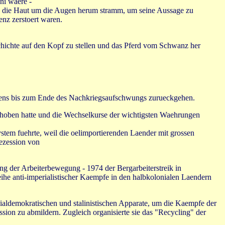
ni waere -
ich die Haut um die Augen herum stramm, um seine Aussage zu
enz zerstoert waren.
schichte auf den Kopf zu stellen und das Pferd vom Schwanz her
stens bis zum Ende des Nachkriegsaufschwungs zurueckgehen.
oben hatte und die Wechselkurse der wichtigsten Waehrungen
ystem fuehrte, weil die oelimportierenden Laender mit grossen
ezession von
g der Arbeiterbewegung - 1974 der Bergarbeiterstreik in
he anti-imperialistischer Kaempfe in den halbkolonialen Laendern
sozialdemokratischen und stalinistischen Apparate, um die Kaempfe der
ssion zu abmildern. Zugleich organisierte sie das "Recycling" der