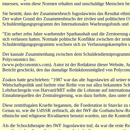
muessen, wenn diese Normen erhalten und unschuldige Menschen besc
Sie bestritt, dass der Zusammenbruch Jugoslawiens das Resultat eth
Der wahre Grund des Zusammenbruchs der zivilen und politischen Or
Schuldentilgungsprogramm des Internationalen Waehrungsfonds und and
"Ein ueber zehn Jahre waehrender Sparhaushalt und die Zerstoerung d
sich verlassen hatten. Normale politische Konflikte zwischen der z
Schuldentilgungsprogramms wuchsen sich zu Verfassungskaempfen und 
Der kausale Zusammenhang zwischen dem Schuldendienstprogramm, da
Polyconomics Inc.
(www.polyconomics.com). Autor ist der Redakteur dieser Website, Ju
Bericht geschickt, den das damalige Redaktionsmitglied von Polyconom
Zoakos hatte geschrieben: "1987 war das alte Jugoslawien all seiner
Wirtschaftspolitik und fuehrte eine Reihe von nur allzu bekannten 
Lehrbuchregeln von Harvard/MIT sollte die Lohnrate auf internation
Einnahmequellen der Zentralregierung, was dazu fuehrte, dass unter
Diese zentrifugalen Kraefte begannen, die Foederation in Stuecke zu 
Genau so, wie die UdSSR zerbrach, als der IWF die Gorbatschow-Reg
ethnische und religioese Rivalitaeten benutzt wurden, um die Kontroll
Als die Schocktherapie des IWF Jugoslawien traf, da war die erste R