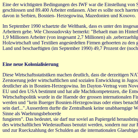
Eine der wichtigsten Bedingungen des IWF war die Einstellung von 
geschlossen und 89.400 Arbeiter entlassen. Aber es sollte noch hae
davon in Serbien, Bosnien- Herzegowina, Mazedonien und Kosovo.
Im September 1990 schaetzte die Weltbank, dass es unter den insges
Arbeitern gebe. Wie Chossudovsky bemerkt: "Behaelt man im Hinterko
1,9 Millionen Arbeiter (von insgesamt 2,7 Millionen) als ,ueberzaehl
Holzwirtschaft und Textilien angesiedelten Firmen gehoerten zu den 
Land und beschaeftigten (im September 1990) 49,7 Prozent der (noch in
Eine neue Kolonialisierung
Diese Wirtschaftsstatistiken machen deutlich, dass die derzeitigen NA
Zerstoerung jeder wirtschaftlichen und sozialen Entwicklung in Jugo
deutlicher als in Bosnien-Herzegowina. Im Dayton-Vertrag vom Nove
EU und den USA bestimmt und hat alle Machtkompetenzen, die Entsc
Wirtschaftspolitik wurde in die Haende der grossen internationalen 
werden und "kein Buerger Bosnien-Herzegowinas oder eines benachb
sein darf...".Ausserdem durfte die Zentralbank keine unabhaengige Wi
Sinne als Waehrungsbehoerde
fungieren". Das bedeutet, sie darf nur soviel an Papiergeld herausbr
des wirtschaftlichen Wiederaufbaus benutzt werden, sondern nur zur F
und zur Rueckzahlung der Schulden an die internationalen Glaeubiger