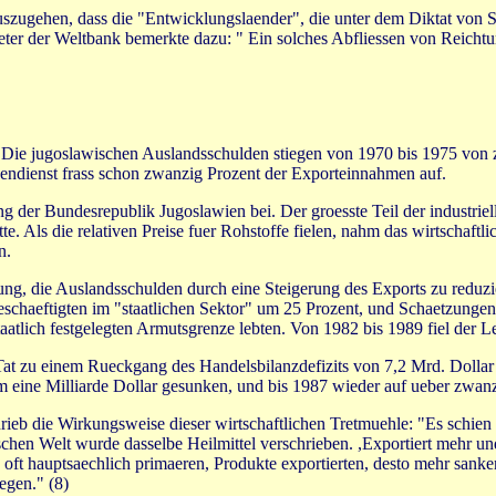
uszugehen, dass die "Entwicklungslaender", die unter dem Diktat von
eter der Weltbank bemerkte dazu: " Ein solches Abfliessen von Reichtum
Die jugoslawischen Auslandsschulden stiegen von 1970 bis 1975 von z
ldendienst frass schon zwanzig Prozent der Exporteinnahmen auf.
g der Bundesrepublik Jugoslawien bei. Der groesste Teil der industrie
e. Als die relativen Preise fuer Rohstoffe fielen, nahm das wirtschaf
n.
g, die Auslandsschulden durch eine Steigerung des Exports zu reduziere
chaeftigten im "staatlichen Sektor" um 25 Prozent, und Schaetzungen
taatlich festgelegten Armutsgrenze lebten. Von 1982 bis 1989 fiel der 
t zu einem Rueckgang des Handelsbilanzdefizits von 7,2 Mrd. Dollar 
ine Milliarde Dollar gesunken, und bis 1987 wieder auf ueber zwanz
rieb die Wirkungsweise dieser wirtschaftlichen Tretmuehle: "Es schien
chen Welt wurde dasselbe Heilmittel verschrieben. ,Exportiert mehr u
 oft hauptsaechlich primaeren, Produkte exportierten, desto mehr sank
egen." (8)