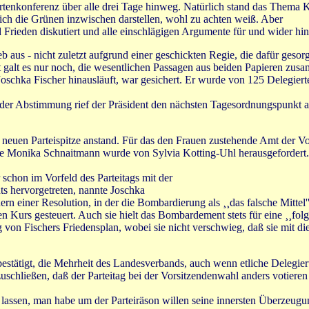
ertenkonferenz über alle drei Tage hinweg. Natürlich stand das Thema
sich die Grünen inzwischen darstellen, wohl zu achten weiß. Aber
ieden diskutiert und alle einschlägigen Argumente für und wider hinrei
eb aus - nicht zuletzt aufgrund einer geschickten Regie, die dafür geso
tzt galt es nur noch, die wesentlichen Passagen aus beiden Papieren z
schka Fischer hinausläuft, war gesichert. Er wurde von 125 Delegierten
der Abstimmung rief der Präsident den nächsten Tagesordnungspunkt au
 neuen Parteispitze anstand. Für das den Frauen zustehende Amt der V
ende Monika Schnaitmann wurde von Sylvia Kotting-Uhl herausgefordert
schon im Vorfeld des Parteitags mit der
s hervorgetreten, nannte Joschka
ern einer Resolution, in der die Bombardierung als ¸¸das falsche Mitte
Kurs gesteuert. Auch sie hielt das Bombardement stets für eine ¸¸folg
lg von Fischers Friedensplan, wobei sie nicht verschwieg, daß sie mit d
 bestätigt, die Mehrheit des Landesverbands, auch wenn etliche Delegi
szuschließen, daß der Parteitag bei der Vorsitzendenwahl anders votier
lassen, man habe um der Parteiräson willen seine innersten Überzeugu