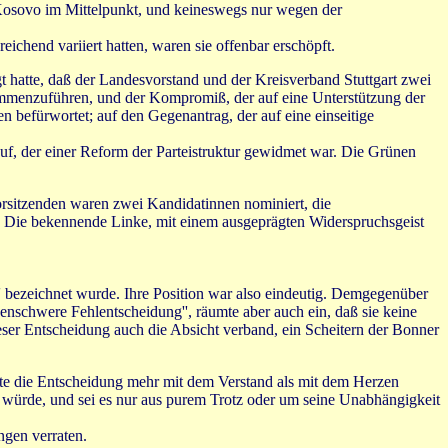
 Kosovo im Mittelpunkt, und keineswegs nur wegen der
chend variiert hatten, waren sie offenbar erschöpft.
rgt hatte, daß der Landesvorstand und der Kreisverband Stuttgart zwei
usammenzuführen, und der Kompromiß, der auf eine Unterstützung der
 befürwortet; auf den Gegenantrag, der auf eine einseitige
f, der einer Reform der Parteistruktur gewidmet war. Die Grünen
orsitzenden waren zwei Kandidatinnen nominiert, die
. Die bekennende Linke, mit einem ausgeprägten Widerspruchsgeist
l'' bezeichnet wurde. Ihre Position war also eindeutig. Demgegenüber
enschwere Fehlentscheidung'', räumte aber auch ein, daß sie keine
ieser Entscheidung auch die Absicht verband, ein Scheitern der Bonner
erte die Entscheidung mehr mit dem Verstand als mit dem Herzen
en würde, und sei es nur aus purem Trotz oder um seine Unabhängigkeit
ngen verraten.