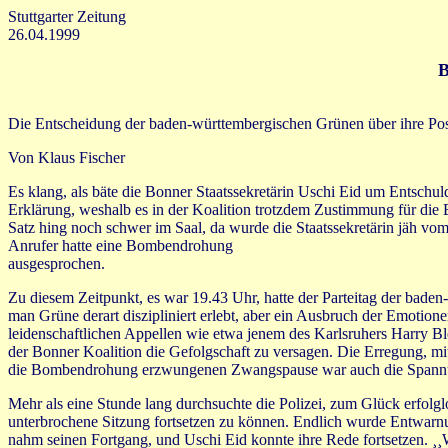
Stuttgarter Zeitung
26.04.1999
B
Die Entscheidung der baden-württembergischen Grünen über ihre Pos
Von Klaus Fischer
Es klang, als bäte die Bonner Staatssekretärin Uschi Eid um Entschuld
Erklärung, weshalb es in der Koalition trotzdem Zustimmung für die
Satz hing noch schwer im Saal, da wurde die Staatssekretärin jäh vom
Anrufer hatte eine Bombendrohung
ausgesprochen.
Zu diesem Zeitpunkt, es war 19.43 Uhr, hatte der Parteitag der baden
man Grüne derart diszipliniert erlebt, aber ein Ausbruch der Emotion
leidenschaftlichen Appellen wie etwa jenem des Karlsruhers Harry Bloc
der Bonner Koalition die Gefolgschaft zu versagen. Die Erregung, mi
die Bombendrohung erzwungenen Zwangspause war auch die Spannu
Mehr als eine Stunde lang durchsuchte die Polizei, zum Glück erfolg
unterbrochene Sitzung fortsetzen zu können. Endlich wurde Entwarnu
nahm seinen Fortgang, und Uschi Eid konnte ihre Rede fortsetzen. ¸¸W