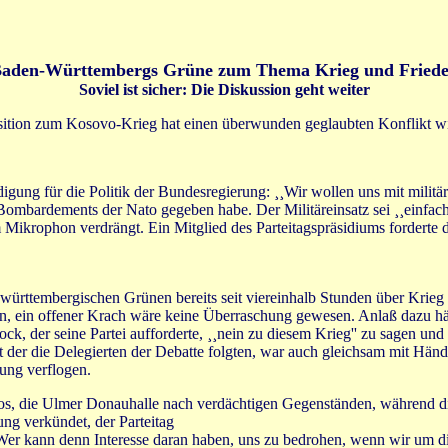
aden-Württembergs Grüne zum Thema Krieg und Fried
Soviel ist sicher: Die Diskussion geht weiter
ition zum Kosovo-Krieg hat einen überwunden geglaubten Konflikt wie
igung für die Politik der Bundesregierung: ¸¸Wir wollen uns mit militär
 Bombardements der Nato gegeben habe. Der Militäreinsatz sei ¸¸einfa
 Mikrophon verdrängt. Ein Mitglied des Parteitagspräsidiums forderte 
-württembergischen Grünen bereits seit viereinhalb Stunden über Krieg
en, ein offener Krach wäre keine Überraschung gewesen. Anlaß dazu hätt
k, der seine Partei aufforderte, ¸¸nein zu diesem Krieg'' zu sagen und
t der die Delegierten der Debatte folgten, war auch gleichsam mit Hän
ng verflogen.
los, die Ulmer Donauhalle nach verdächtigen Gegenständen, während die
ng verkündet, der Parteitag
er kann denn Interesse daran haben, uns zu bedrohen, wenn wir um die 