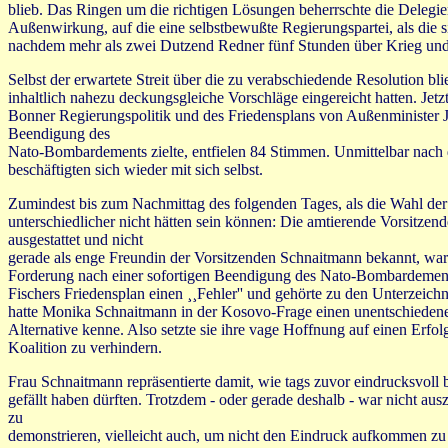
blieb. Das Ringen um die richtigen Lösungen beherrschte die Delegi
Außenwirkung, auf die eine selbstbewußte Regierungspartei, als die 
nachdem mehr als zwei Dutzend Redner fünf Stunden über Krieg und Fr
Selbst der erwartete Streit über die zu verabschiedende Resolution bli
inhaltlich nahezu deckungsgleiche Vorschläge eingereicht hatten. Je
Bonner Regierungspolitik und des Friedensplans von Außenminister Jo
Beendigung des
Nato-Bombardements zielte, entfielen 84 Stimmen. Unmittelbar nach 
beschäftigten sich wieder mit sich selbst.
Zumindest bis zum Nachmittag des folgenden Tages, als die Wahl der
unterschiedlicher nicht hätten sein können: Die amtierende Vorsitz
ausgestattet und nicht
gerade als enge Freundin der Vorsitzenden Schnaitmann bekannt, war 
Forderung nach einer sofortigen Beendigung des Nato-Bombardement
Fischers Friedensplan einen ¸¸Fehler'' und gehörte zu den Unterzeichn
hatte Monika Schnaitmann in der Kosovo-Frage einen unentschiedenen 
Alternative kenne. Also setzte sie ihre vage Hoffnung auf einen Erfo
Koalition zu verhindern.
Frau Schnaitmann repräsentierte damit, wie tags zuvor eindrucksvoll
gefällt haben dürften. Trotzdem - oder gerade deshalb - war nicht au
zu
demonstrieren, vielleicht auch, um nicht den Eindruck aufkommen zu 