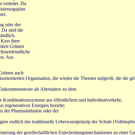
 verleitet. Da
lisierungsplan
iel.
ag oder der
. Da sind die
tändlich.
 Kurs ihrer
linken Grünen
rInnenfeindliche
gen. Aus
 Grünen auch
orientierten Organisation, die wieder die Themen aufgreift, die die g
Einkommensteuer als Alternative zu dem
ive Kombinationssysteme aus öffentlichem und Individualverkehr;
us regenerativen Energien bezieht;
en der Pharmaindustrie oder der
ien endlich das traditionelle Leberwurstprinzip der Schule (Vollstopfe
lisierung der gesellschaftlichen Entscheidungsmechanismen zu einer Ge