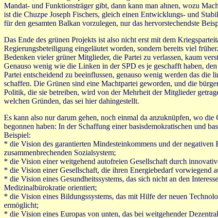
Mandat- und Funktionsträger gibt, dann kann man ahnen, wozu Macht
ist die Chuzpe Joseph Fischers, gleich einen Entwicklungs- und Stabi
für den gesamten Balkan vorzulegen, nur das hervorstechendste Beisp
Das Ende des grünen Projekts ist also nicht erst mit dem Kriegsparteit
Regierungsbeteiligung eingeläutet worden, sondern bereits viel früher
Bedenken vieler grüner Mitglieder, die Partei zu verlassen, kaum vers
Genauso wenig wie die Linken in der SPD es je geschafft haben, den
Partei entscheidend zu beeinflussen, genauso wenig werden das die 
schaffen. Die Grünen sind eine Machtpartei geworden, und die bürge
Politik, die sie betreiben, wird von der Mehrheit der Mitglieder getra
welchen Gründen, das sei hier dahingestellt.
Es kann also nur darum gehen, noch einmal da anzuknüpfen, wo die
begonnen haben: In der Schaffung einer basisdemokratischen und basis
Beispiel:
* die Vision des garantierten Mindesteinkommens und der negativen 
zusammenbrechenden Sozialsystem;
* die Vision einer weitgehend autofreien Gesellschaft durch innovat
* die Vision einer Gesellschaft, die ihren Energiebedarf vorwiegend a
* die Vision eines Gesundheitssystems, das sich nicht an den Interess
Medizinalbürokratie orientiert;
* die Vision eines Bildungssystems, das mit Hilfe der neuen Technolog
ermöglicht;
* die Vision eines Europas von unten, das bei weitgehender Dezentra