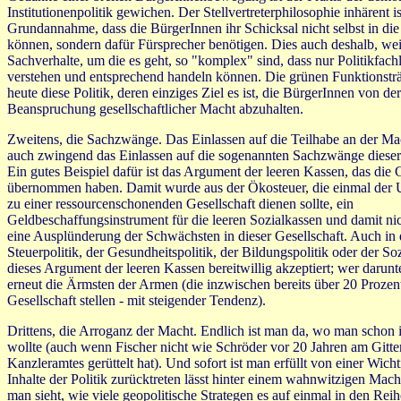
Institutionenpolitik gewichen. Der Stellvertreterphilosophie inhärent is
Grundannahme, dass die BürgerInnen ihr Schicksal nicht selbst in d
können, sondern dafür Fürsprecher benötigen. Dies auch deshalb, wei
Sachverhalte, um die es geht, so "komplex" sind, dass nur Politikfach
verstehen und entsprechend handeln können. Die grünen Funktionstr
heute diese Politik, deren einziges Ziel es ist, die BürgerInnen von der
Beanspruchung gesellschaftlicher Macht abzuhalten.
Zweitens, die Sachzwänge. Das Einlassen auf die Teilhabe an der Mac
auch zwingend das Einlassen auf die sogenannten Sachzwänge dieser
Ein gutes Beispiel dafür ist das Argument der leeren Kassen, das die 
übernommen haben. Damit wurde aus der Ökosteuer, die einmal der
zu einer ressourcenschonenden Gesellschaft dienen sollte, ein
Geldbeschaffungsinstrument für die leeren Sozialkassen und damit nic
eine Ausplünderung der Schwächsten in dieser Gesellschaft. Auch in 
Steuerpolitik, der Gesundheitspolitik, der Bildungspolitik oder der Soz
dieses Argument der leeren Kassen bereitwillig akzeptiert; wer darunte
erneut die Ärmsten der Armen (die inzwischen bereits über 20 Prozent
Gesellschaft stellen - mit steigender Tendenz).
Drittens, die Arroganz der Macht. Endlich ist man da, wo man schon
wollte (auch wenn Fischer nicht wie Schröder vor 20 Jahren am Gitte
Kanzleramtes gerüttelt hat). Und sofort ist man erfüllt von einer Wichti
Inhalte der Politik zurücktreten lässt hinter einem wahnwitzigen Ma
man sieht, wie viele geopolitische Strategen es auf einmal in den Rei