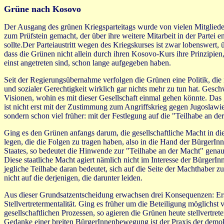
Grüne nach Kosovo
Der Ausgang des grünen Kriegsparteitags wurde von vielen Mitglied
zum Prüfstein gemacht, der über ihre weitere Mitarbeit in der Partei e
sollte.Der Parteiaustritt wegen des Kriegskurses ist zwar lobenswert, ü
dass die Grünen nicht allein durch ihren Kosovo-Kurs ihre Prinzipien,
einst angetreten sind, schon lange aufgegeben haben.
Seit der Regierungsübernahme verfolgen die Grünen eine Politik, die
und sozialer Gerechtigkeit wirklich gar nichts mehr zu tun hat. Gesc
Visionen, wohin es mit dieser Gesellschaft einmal gehen könnte. Das 
ist nicht erst mit der Zustimmung zum Angriffskrieg gegen Jugoslawie
sondern schon viel früher: mit der Festlegung auf die "Teilhabe an de
Ging es den Grünen anfangs darum, die gesellschaftliche Macht in di
legen, die die Folgen zu tragen haben, also in die Hand der BürgerInn
Staates, so bedeutet die Hinwende zur "Teilhabe an der Macht" genau
Diese staatliche Macht agiert nämlich nicht im Interesse der BürgerIn
jegliche Teilhabe daran bedeutet, sich auf die Seite der Machthaber zu
nicht auf die derjenigen, die darunter leiden.
Aus dieser Grundsatzentscheidung erwachsen drei Konsequenzen: Ers
Stellvertretermentalität. Ging es früher um die Beteiligung möglichst v
gesellschaftlichen Prozessen, so agieren die Grünen heute stellvertret
Gedanke einer breiten BürgerInnenbewegung ist der Praxis der demo