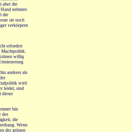
t aber die
ie Hand nehmen
l die
leute sie noch
äger verkörpern
ht erfordert
 Machtpolitik.
Grünen willig
 Umsteuerung
hts anderes als
der
ialpolitik wird
r leidet, sind
 dieser
 immer hin
r des
gkeit, die
cherdrang. Wenn
hen der grünen