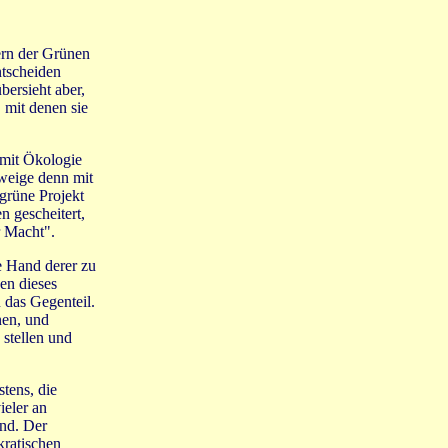
ern der Grünen
ntscheiden
bersieht aber,
 mit denen sie
 mit Ökologie
hweige denn mit
grüne Projekt
n gescheitert,
r Macht".
e Hand derer zu
en dieses
 das Gegenteil.
nen, und
 stellen und
tens, die
ieler an
end. Der
kratischen